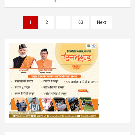
Posts
1
2
…
63
Next
pagination